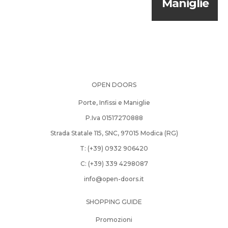
Maniglie
OPEN DOORS
Porte, Infissi e Maniglie
P.Iva 01517270888
Strada Statale 115, SNC, 97015 Modica (RG)
T: (+39­) 0932­ 906420­
C: (+39­) 339­ 4298087­
info@open-doors.it
SHOPPING GUIDE
Promozioni